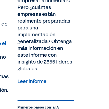
empresarial inmediato.
Pero ¿cuántas
empresas están
realmente preparadas
e de
para una
implementación
generalizada? Obtenga
 el
más información en
este informe con
 no
insights de 2355 líderes
globales.
emas
Leer informe
ión,
Primeros pasos con la IA