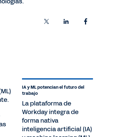
ologías.
IA y ML potencian el futuro del
 (ML)
trabajo
nte.
La plataforma de
Workday integra de
e
forma nativa
zas
inteligencia artificial (IA)