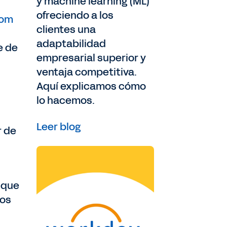
y machine learning (ML)
ofreciendo a los
om
clientes una
adaptabilidad
e de
empresarial superior y
ventaja competitiva.
Aquí explicamos cómo
lo hacemos.
Leer blog
r de
 que
los