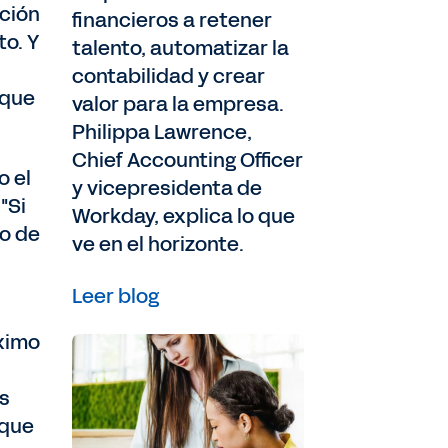
ación
financieros a retener
to. Y
talento, automatizar la
contabilidad y crear
 que
valor para la empresa.
Philippa Lawrence,
Chief Accounting Officer
o el
y vicepresidenta de
"Si
Workday, explica lo que
go de
ve en el horizonte.
Leer blog
óximo
s
 que