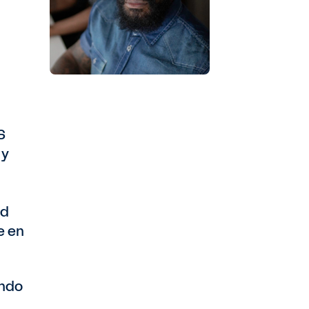
S
 y
ad
e en
undo