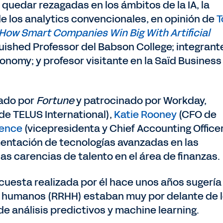
 quedar rezagadas en los ámbitos de la IA, la
de los analytics convencionales, en opinión de
T
I: How Smart Companies Win Big With Artificial
guished Professor del Babson College; integrant
 Economy; y profesor visitante en la Saïd Business
ado por
Fortune
y patrocinado por Workday,
de TELUS International),
Katie Rooney
(CFO de
rence
(vicepresidenta y Chief Accounting Office
entación de tecnologías avanzadas en las
as carencias de talento en el área de finanzas.
esta realizada por él hace unos años sugería
 humanos (RRHH) estaban muy por delante de 
 de análisis predictivos y machine learning.