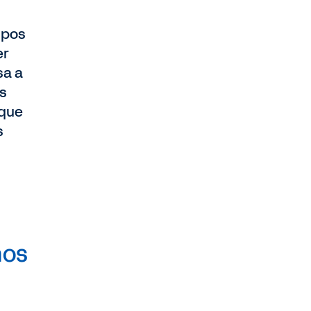
upos
er
sa a
es
 que
s
mos