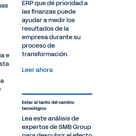
ERP que dé prioridad a
nas
las finanzas puede
ayudar a medir los
resultados de la
empresa durante su
proceso de
transformación.
ia e
ista
Leer ahora
la
0
Estar al tanto del cambio
tecnológico
Lea este análisis de
expertos de SMB Group
para descubrir el efecto