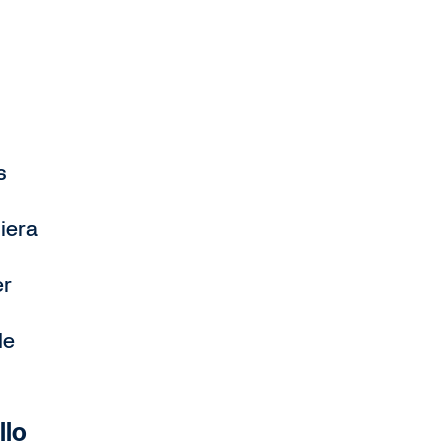
s
iera
er
de
llo