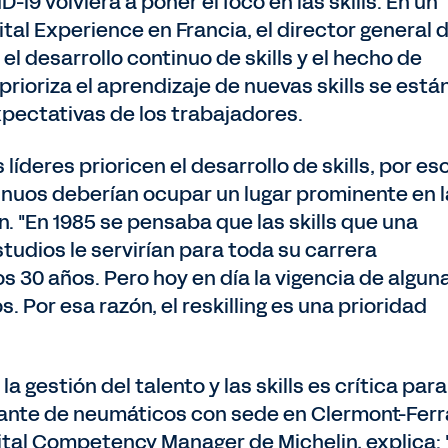
9 volviera a poner el foco en las skills. En un
tal Experience en Francia, el director general 
el desarrollo continuo de skills y el hecho de
rioriza el aprendizaje de nuevas skills se está
pectativas de los trabajadores.
íderes prioricen el desarrollo de skills, por eso
tinuos deberían ocupar un lugar prominente en l
on. "En 1985 se pensaba que las skills que una
tudios le servirían para toda su carrera
s 30 años. Pero hoy en día la vigencia de algun
s. Por esa razón, el reskilling es una prioridad
 gestión del talento y las skills es crítica para
icante de neumáticos con sede en Clermont-Ferr
gital Competency Manager de Michelin, explica: 