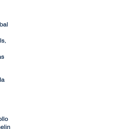
bal
ls,
as
la
llo
elin