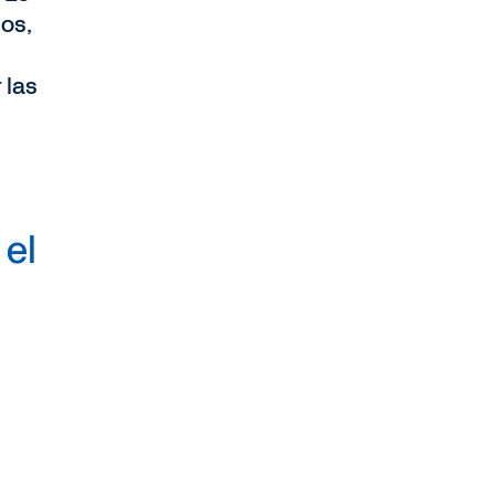
os,
 las
 el