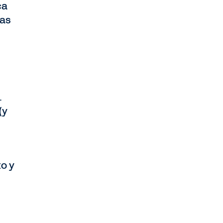
ca
las
.
(y
o y