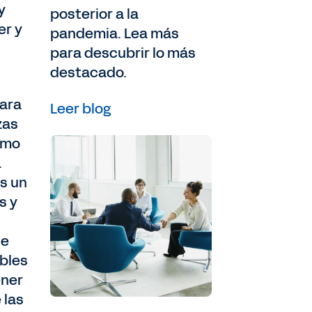
y
posterior a la
er y
pandemia. Lea más
para descubrir lo más
destacado.
para
Leer blog
zas
como
.
s un
s y
ie
ables
ener
 las