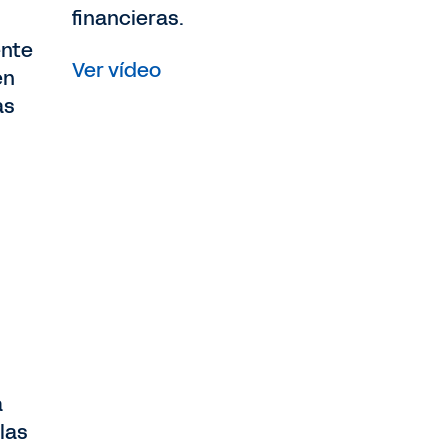
financieras.
ente
Ver vídeo
én
as
a
las