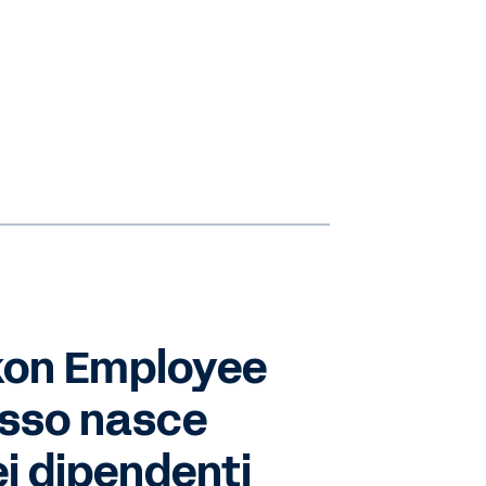
on Employee
esso nasce
ei dipendenti