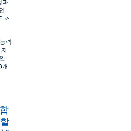
성과
제인
은 커
 능력
하지
해안
6개
적합
역할