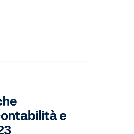
che
contabilità e
23