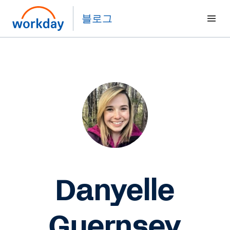
블로그
Danyelle
Guernsey