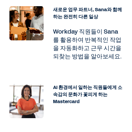
은 세 가지 차원에서 AI를 활용합니다. 첫째, 생
새로운 업무 파트너, Sana와 함께
성형 AI로 우리가 일하는 속도를 높여 더 빠르고
하는 완전히 다른 일상
스마트한 업무 수행을 지원합니다. 둘째,
Copilot을 통해 직원들이 일상 업무를 더 생산
Workday 직원들이 Sana
적으로 수행하도록 지원합니다. 마지막은 바로
를 활용하여 반복적인 작업
완전한 변화, 트랜스포메이션입니다. 진정한 비
을 자동화하고 근무 시간을
즈니스 트랜스포메이션을 위해 어떻게 AI를 활
되찾는 방법을 알아보세요.
용할까요?
이와 관련하여 Workday Rising에서 네 가지 에
이전트를 선보였고, 그중 일부는 이미 출시되어
뜨거운 반응을 일으키고 있습니다.
오늘의 주제는 어시스턴트 기능이나 가속화가
AI 환경에서 일하는 직원들에게 소
아니라 진정한 비즈니스 트랜스포메이션을 위해
속감의 문화가 꽃피게 하는
AI를 어떻게 활용하느냐입니다. 그리고 아시다
Mastercard
시피 그 중심에 에이전트가 있습니다.
우리 모두 에이전트에 관한, 그리고 에이전트가
기업 환경에 가져올 변화에 관한 기대감에 부풀
어 있습니다. 따라서 다양한 에이전트가 모두의