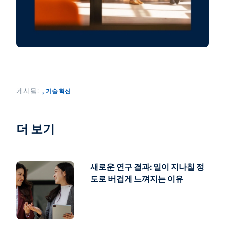
으로 ML과 AI를 구현했습니다. 즉, 기본 제공되
는 요소이며
끼워 넣는 방식이 아닙니다. Workday는 모델을
훈련하고 고객과 파트너에게 비즈니스 가치를
제공하기 위해 자체 보유한 강력하고 엄선된 데
이터 세트를 활용하고 있습니다. Workday가 더
없이 중요한 시기를 맞이했습니다. 이제 지난 10
년간의 노력을 바탕으로 우리 모두 미래로 나아
게시됨:
,
기술 혁신
가도록 도울 수 있습니다.
더 보기
Khostavan:
그렇다면 Agentic AI가 엄청난 영
향을 미칠 것이라는 점은 분명하네요. Agentic
AI와 Workday Illuminate는 이미 기업 현장에
서 혁신을 주도하고 있습니다. 그에 관해 Carl의
새로운 연구 결과: 일이 지나칠 정
자세한 설명을 들어보시죠.
도로 버겁게 느껴지는 이유
Eschanbach:
작년 가을 Workday Rising에서
는 차세대 Workday 기술을 발표했습니다.
Illuminate(일루미네이트)라는 이름의 이 기술