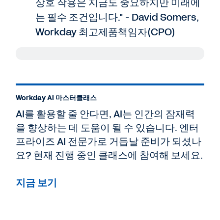
상호 작용은 지금도 중요하지만 미래에
는 필수 조건입니다." - David Somers,
Workday 최고제품책임자(CPO)
Amir Khostavan:
안녕하세요. '미래의 업무 환
경' 새로운 에피소드를 시작합니다. 기술 변화의
속도는 그 어느 때보다 빨라지고 있습니다. 특히
Workday AI 마스터클래스
업무 환경에서 생산성과 혁신은 새로운 시대로
AI를 활용할 줄 안다면, AI는 인간의 잠재력
접어든 것 같습니다. 그래도 한 가지 확실한 건,
Agentic AI는 우리가 알고 있는 여러 산업의 혁
을 향상하는 데 도움이 될 수 있습니다. 엔터
명을 이끄는 원동력이라는 것입니다.
프라이즈 AI 전문가로 거듭날 준비가 되셨나
Agentic AI는 단순히 업무를 자동화하는 데 그
요? 현재 진행 중인 클래스에 참여해 보세요.
치지 않습니다. 인간과 적극적으로 협업하고 니
즈를 예측하며 업무 환경에서 창의성과 효율성
지금 보기
을 새로운 차원으로 끌어올려 줍니다. 저는 이번
에피소드의 진행자인 Amir입니다. 오늘은 이 혁
신적인 기술을 받아들이는 사람들 앞에 어떤 놀
라운 기회가 기다리고 있는지 살펴보려고 합니