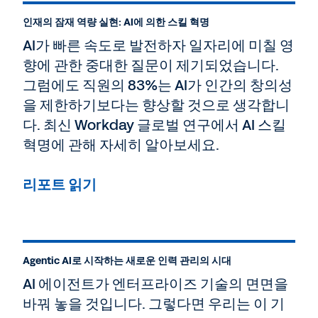
다.
인재의 잠재 역량 실현: AI에 의한 스킬 혁명
Workday는 최근에 획기적인 이벤트를 열어 업
AI가 빠른 속도로 발전하자 일자리에 미칠 영
계를 이끄는 AI 전문가와 리더들을 초대했습니
향에 관한 중대한 질문이 제기되었습니다.
다. 그리고 이 자리에서 첨단 혁신의 결과물인
그럼에도 직원의 83%는 AI가 인간의 창의성
Workday Agent System of Record를 공개했
습니다. 이 혁신적인 플랫폼은 전체 디지털 인력
을 제한하기보다는 향상할 것으로 생각합니
을 관리하고 최적화하도록 설계되었습니다.
다. 최신 Workday 글로벌 연구에서 AI 스킬
이번 팟캐스트에서는 이 혁신적인 기술에 관한
혁명에 관해 자세히 알아보세요.
Workday 경영진의 인사이트를 들으실 수 있습
니다.
리포트 읽기
이제 AI와 Workday Agent System of Record
에 관해 더 자세히 알아보고, 이를 통해 조직이
어떻게 새로운 환경에 대응하고 Agentic AI의
잠재력을 극대화할 수 있는지 살펴보겠습니다.
AI 에이전트는 주변 환경의 세부적인 내용을 인
Agentic AI로 시작하는 새로운 인력 관리의 시대
식하고, 다음 단계를 처리 및 추론하며, 해당 단
AI 에이전트가 엔터프라이즈 기술의 면면을
계를 실행하여 구체적인 목표를 달성하는 시스
바꿔 놓을 것입니다. 그렇다면 우리는 이 기
템입니다. 또한 경험을 통해 학습하고, 이러한 학