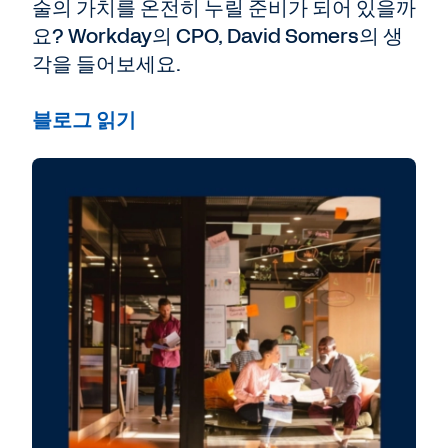
술의 가치를 온전히 누릴 준비가 되어 있을까
습 내용을 메모리에 저장하여 향후 반복 작업을
개선할 수 있습니다. 이러한 에이전트와 기능이
요? Workday의 CPO, David Somers의 생
바로 기업 환경에 구현된 차세대 AI를 잘 보여줍
각을 들어보세요.
니다.
Workday는 Agentic AI의 잠재력에 큰 기대를
블로그 읽기
걸고 있습니다. CEO인 Carl Eschenbach에게
이 혁신적 변화에 관해 더 자세히 들어볼까요?
Carl Eschenbach:
감히 말씀드리건대 AI의 잠
재력은 과거의 모든 기술 혁명을 합친 것보다 더
클 것입니다. AI는 강력한 기술입니다. 기업의 모
습, 그리고 비즈니스 운영에 관한 우리의 인식을
혁신할 뿐만 아니라, 안전하게 존중하면서 책임
감 있게 사용한다면 사회를 바꿀 수 있습니다.
모든 규모의 기업에 영향을 미칠 수 있죠.
Workday의 관점에서 생각해 볼까요? 이미 많은
들이 AI 혁명에 관해 이야기하고 있습니다. 우리
는 지난 10년 동안 이 시기에 대비해 왔습니다.
최근 10년간 Workday 플랫폼의 코어에 본격적