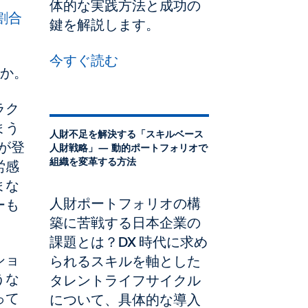
体的な実践方法と成功の
の割合
鍵を解説します。
今すぐ読む
うか。
ラク
まう
人財不足を解決する「スキルベース
ルが登
人財戦略」— 動的ポートフォリオで
組織を変革する方法
労感
まな
人財ポートフォリオの構
ーも
築に苦戦する日本企業の
課題とは？DX 時代に求め
ショ
られるスキルを軸とした
うな
タレントライフサイクル
って
について、具体的な導入