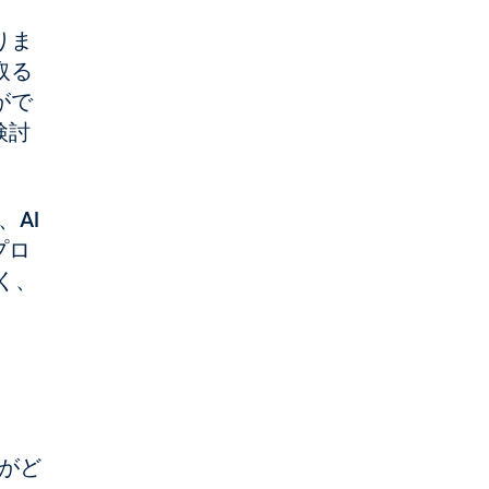
りま
取る
がで
検討
、AI
プロ
く、
ーがど