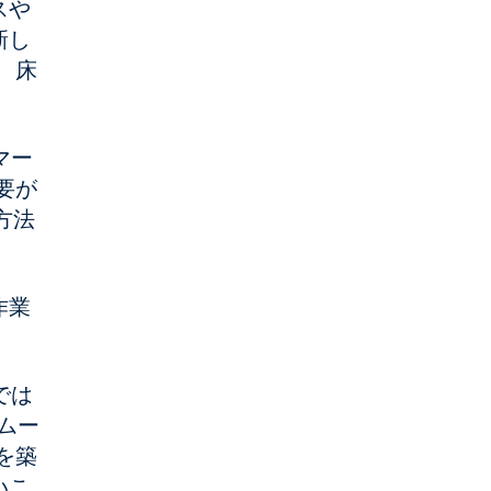
スや
新し
、床
マー
要が
方法
作業
では
スムー
を築
いこ