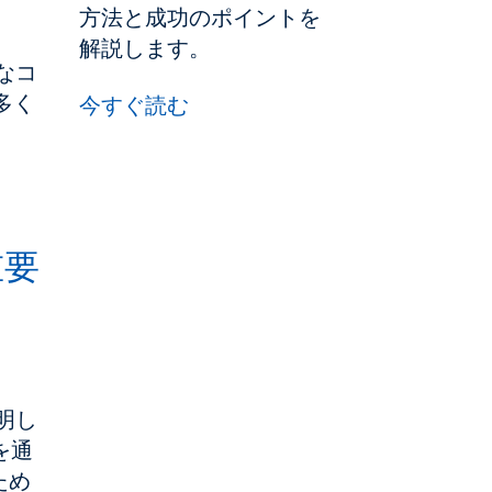
。
方法と成功のポイントを
解説します。
なコ
多く
今すぐ読む
重要
明し
を通
ため