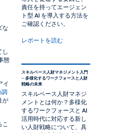
責任を持ってエージェン
ト型 AI を導入する方法を
ご確認ください。
ズな
レポートを読む
てし
事態
スキルベース人財マネジメント入門
─ 多様化するワークフォースと人財
アイ
戦略の未来
の調
スキルベース人財マネジ
性が
メントとは何か？多様化
するワークフォースと AI
活用時代に対応する新し
るこ
い人財戦略について、具
ま