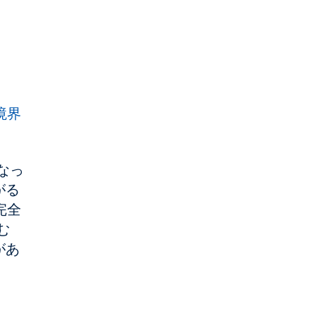
境界
なっ
がる
完全
む
があ