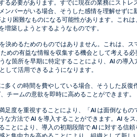
する必要があります。すでに現在の業務にストレ
メンバーがいる場合、そうした感情を理解せずに
況がより困難なものになる可能性があります。これは
を増築しようとするようなものです。
是非を決めるためのものではありません。これは、ス
するための有益な情報を収集する機会として考える必
そうな箇所を早期に特定することにより、AI の導入
段として活用できるようになります。
に多くの時間を費やしている場合、そうした反復
れば、チームの意欲を即時に高めることができます。
満足度を重視することにより、「AI は面倒なもの
な方法で AI を導入することができます。
AI を
ことにより、導入の初期段階で AI に対する信頼
感と集中力を高めることにより、組織として新し