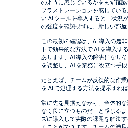
のように感じているかをまず確認
フラストレーションを感じている
い AI ツールを導入すると、状
の強度を確認せずに、新しい部屋
この最初の確認は、AI 導入の
トで効果的な方法で AI を導入
あります。AI 導入の障害になり
を調整し、AI を業務に役立つ手
たとえば、チームが反復的な作業
を AI で処理する方法を提示す
常に先を見据えながら、全体的な
なく役に立つものだ」と感じるよう
ズに導入して実際の課題を解決する
くことができます。チームの満足