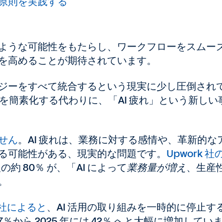
原則を実践する
ような可能性をもたらし、ワークフローをスムー
を高めることが期待されています。
ジーをすべて統合するという現実に少し圧倒され
務を簡素化する代わりに、「AI 疲れ」という新しい
せん
。AI 疲れは、業務に対する感情や、革新的な
る可能性がある、現実的な問題です。
Upwork 社
の約 80％ が、「AI によって
業務量が増え
、生産
。
nce 社によると
、AI 活用の取り組みを一時的に停止す
7％から 2025 年には 42％ へと大幅に増加してい