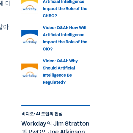
해 미
Artificial Intelligence
Impact the Role of the
CHRO?
알아
Video: Q&AI: How Will
Artificial Intelligence
Impact the Role of the
CIO?
Video: Q&AI: Why
Should Artificial
Intelligence Be
Regulated?
비디오: AI 도입의 현실
Workday의 Jim Stratton
과 PwC의 Joe Atkinson