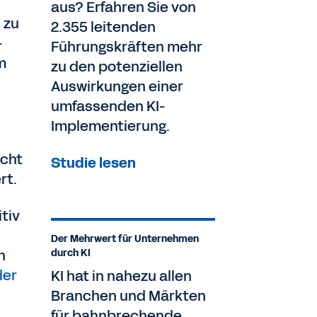
aus? Erfahren Sie von
 zu
2.355 leitenden
-
Führungskräften mehr
m
zu den potenziellen
Auswirkungen einer
umfassenden KI-
Implementierung.
icht
Studie lesen
rt.
tiv
Der Mehrwert für Unternehmen
n
durch KI
der
KI hat in nahezu allen
Branchen und Märkten
für bahnbrechende