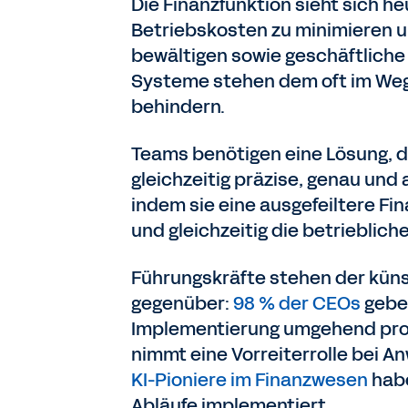
Die Finanzfunktion sieht sich h
Betriebskosten zu minimieren u
bewältigen sowie geschäftliche 
Systeme stehen dem oft im We
behindern.
Teams benötigen eine Lösung, di
gleichzeitig präzise, genau und 
indem sie eine ausgefeiltere F
und gleichzeitig die betrieblich
Führungskräfte stehen der künst
gegenüber:
98 % der CEOs
geben
Implementierung umgehend profi
nimmt eine Vorreiterrolle bei A
KI-Pioniere im Finanzwesen
habe
Abläufe implementiert.