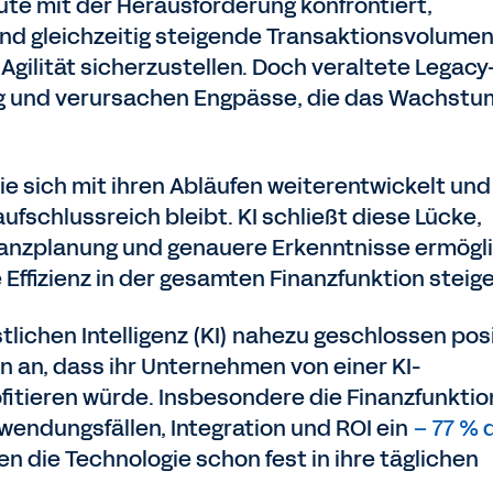
eute mit der Herausforderung konfrontiert,
nd gleichzeitig steigende Transaktionsvolumen
Agilität sicherzustellen. Doch veraltete Legacy
g und verursachen Engpässe, die das Wachstu
e sich mit ihren Abläufen weiterentwickelt und
aufschlussreich bleibt. KI schließt diese Lücke,
inanzplanung und genauere Erkenntnisse ermögl
e Effizienz in der gesamten Finanzfunktion steige
lichen Intelligenz (KI) nahezu geschlossen posi
 an, dass ihr Unternehmen von einer KI-
tieren würde. Insbesondere die Finanzfunktio
nwendungsfällen, Integration und ROI ein
– 77 % 
n die Technologie schon fest in ihre täglichen