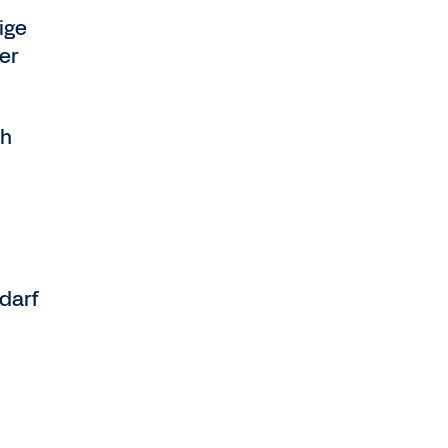
ige
er
ch
darf