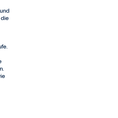
 und
 die
fe.
e
n.
ie