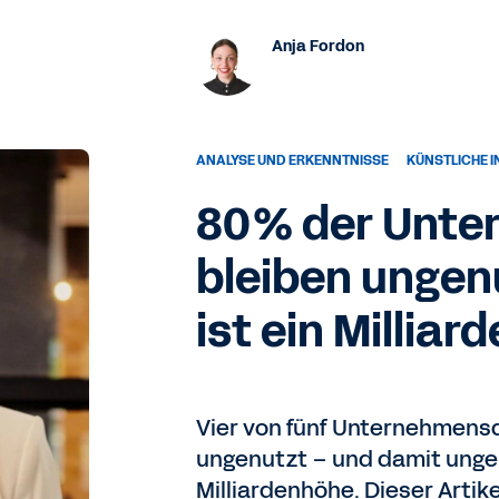
Anja Fordon
ANALYSE UND ERKENNTNISSE
KÜNSTLICHE I
80 % der Unt
bleiben ungen
ist ein Millia
Vier von fünf Unternehmens
ungenutzt – und damit ungen
Milliardenhöhe. Dieser Artik