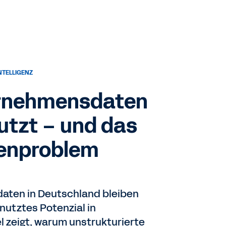
NTELLIGENZ
ernehmensdaten
utzt – und das
rdenproblem
daten in Deutschland bleiben
utztes Potenzial in
el zeigt, warum unstrukturierte