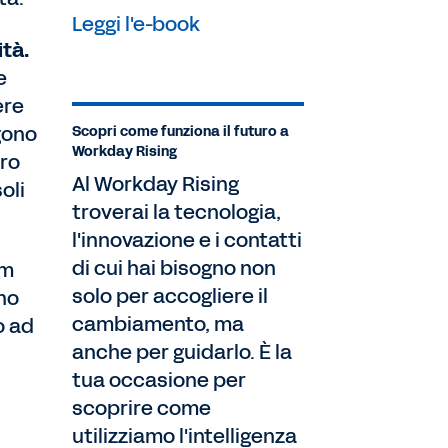
Leggi l'e-book
ità.
e
ere
ngono
Scopri come funziona il futuro a
Workday Rising
tro
Al Workday Rising
oli
troverai la tecnologia,
l'innovazione e i contatti
di cui hai bisogno non
am
solo per accogliere il
no
cambiamento, ma
o ad
anche per guidarlo. È la
tua occasione per
scoprire come
utilizziamo l'intelligenza