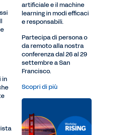
artificiale e il machine
ssi
learning in modi efficaci
l
e responsabili.
te
Partecipa di persona o
da remoto alla nostra
conferenza dal 26 al 29
settembre a San
Francisco.
 in
Scopri di più
che
te
vista