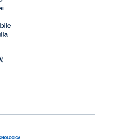
ei
bile
lla
i,
ECNOLOGICA