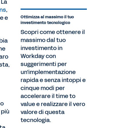
 La
ns
,
e e
Ottimizza al massimo il tuo
investimento tecnologico
Scopri come ottenere il
massimo dal tuo
bia
investimento in
che
Workday con
raro
suggerimenti per
sta,
un'implementazione
rapida e senza intoppi e
cinque modi per
accelerare il time to
to
value e realizzare il vero
 più
valore di questa
tecnologia.
ta.