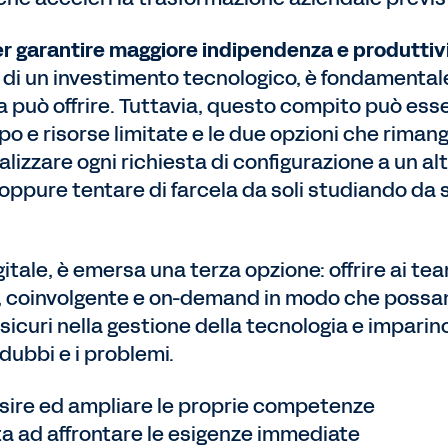
per garantire maggiore indipendenza e produttiv
re di un investimento tecnologico, è fondamental
 può offrire. Tuttavia, questo compito può ess
mpo e risorse limitate e le due opzioni che rima
lizzare ogni richiesta di configurazione a un al
oppure tentare di farcela da soli studiando da s
itale, è emersa una terza opzione: offrire ai te
, coinvolgente e on-demand in modo che possa
sicuri nella gestione della tecnologia e imparin
dubbi e i problemi.
isire ed ampliare le proprie competenze
uta ad affrontare le esigenze immediate