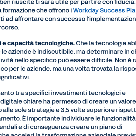
en riuscite ti sarà utile per partire con fiducia.
a formazione che offrono i
Workday Success Pla
ti ad affrontare con successo l'implementazion
rcorso.
li e capacità tecnologiche.
Che la tecnologia ab
re le aziende è indiscutibile, ma determinare in 
vità nello specifico può essere difficile. Non è 
co per le aziende, ma una volta trovata la rispo
gnificativi.
amento tra specifici investimenti tecnologici e
 digitale chiare ha permesso di creare un valore
 alle sole strategie e 3,5 volte superiore rispet
amento. È importante individuare le funzionalità
aziendali e di conseguenza creare un piano di
 che acceleri la trasformazione aziendale previs