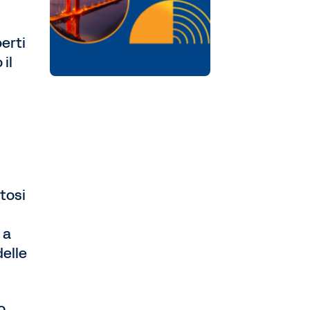
erti
il
tosi
 a
delle
o