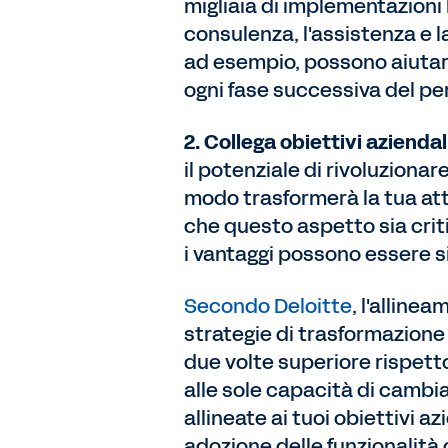
migliaia di implementazioni b
consulenza, l'assistenza e l
ad esempio, possono aiutar
ogni fase successiva del pe
2. Collega obiettivi azienda
il potenziale di rivoluziona
modo trasformerà la tua atti
che questo aspetto sia criti
i vantaggi possono essere si
Secondo Deloitte
, l'alline
strategie di trasformazione
due volte superiore rispetto
alle sole capacità di cambi
allineate ai tuoi obiettivi 
adozione delle funzionalità