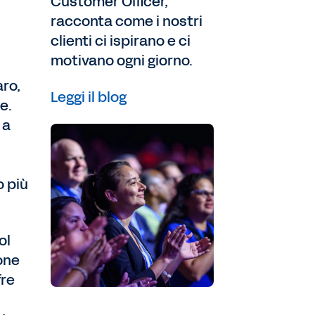
Customer Officer,
racconta come i nostri
clienti ci ispirano e ci
motivano ogni giorno.
aro,
Leggi il blog
e.
 a
o più
ol
one
fre