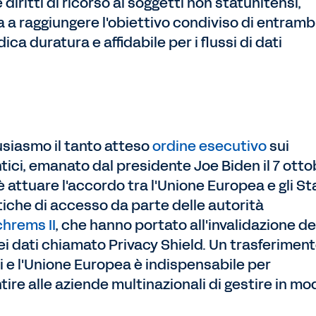
 diritti di ricorso ai
soggetti non statunitensi,
a a raggiungere l'obiettivo condiviso di entrambi
ca duratura e affidabile per i flussi di dati
siasmo il tanto atteso
ordine esecutivo
sui
ntici, emanato dal presidente Joe Biden il 7 otto
 attuare l'accordo tra l'Unione Europea e gli St
tiche di accesso da parte delle autorità
hrems II
, che hanno portato all'invalidazione de
 dati chiamato Privacy Shield. Un trasferimen
iti e l'Unione Europea è indispensabile per
tire alle aziende multinazionali di gestire in mo