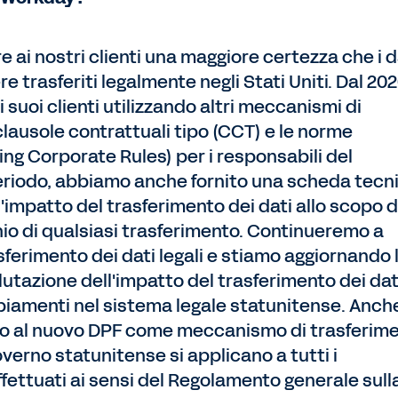
e ai nostri clienti una maggiore certezza che i d
 trasferiti legalmente negli Stati Uniti. Dal 202
uoi clienti utilizzando altri meccanismi di
clausole contrattuali tipo (CCT) e le norme
ing Corporate Rules) per i responsabili del
riodo, abbiamo anche fornito una scheda tecn
'impatto del trasferimento dei dati allo scopo d
ischio di qualsiasi trasferimento. Continueremo a
sferimento dei dati legali e stiamo aggiornando 
utazione dell'impatto del trasferimento dei dat
mbiamenti nel sistema legale statunitense. Anch
dano al nuovo DPF come meccanismo di trasferim
overno statunitense si applicano a tutti i
effettuati ai sensi del Regolamento generale sull