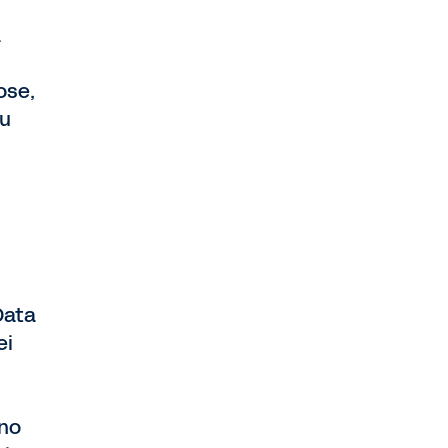
a
ose,
su
Data
ei
ano