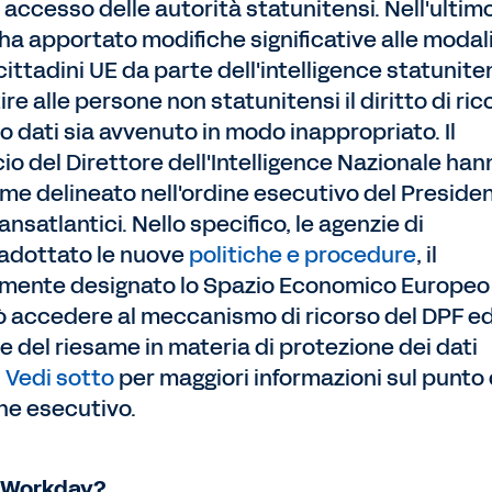
 accesso delle autorità statunitensi. Nell'ultim
i ha apportato modifiche significative alle modal
cittadini UE da parte dell'intelligence statunit
e alle persone non statunitensi il diritto di ric
ro dati sia avvenuto in modo inappropriato. Il
icio del Direttore dell'Intelligence Nazionale han
me delineato nell'ordine esecutivo del Preside
ansatlantici. Nello specifico, le agenzie di
 adottato le nuove
politiche e procedure
, il
lmente designato lo Spazio Economico Europeo
ò accedere al meccanismo di ricorso del DPF ed
le del riesame in materia di protezione dei dati
.
Vedi sotto
per maggiori informazioni sul punto 
ine esecutivo.
ti Workday?