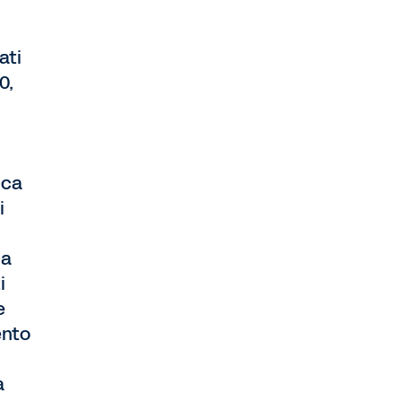
ati
0,
ica
i
la
i
e
ento
a