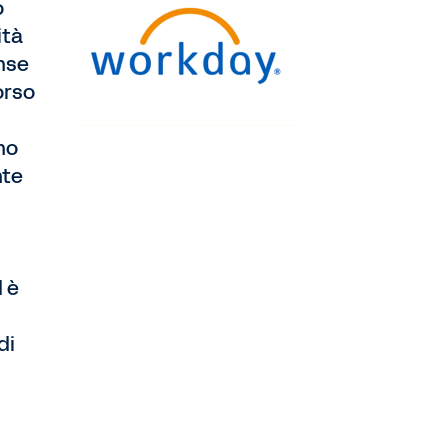
o
ità
ense
orso
no
nte
 è
di