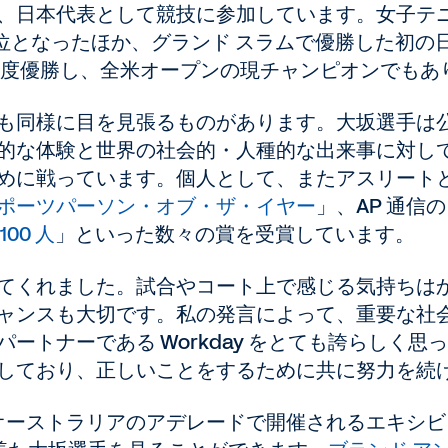
、日本代表として競技に参加しています。女子テ
 位となったほか、グランド スラムで優勝した初
3 度優勝し、全米オープンの現チャンピオンでもあ
も同様に目を見張るものがあります。大坂選手は
的な体験と世界の社会的・人種的な出来事に対し
めに戦っています。
個人として、またアスリート
ポーツパーソン・オブ・ザ・イヤー
」、AP 通信
00 人
」といった数々の賞を受賞しています。
てくれました。試合やコート上で感じる気持ちは
ャンスも大切です。私の発言によって、重要な社
ートナーである Workday をとても誇らしく
しており、正しいことをするために共に努力を続
 日) にオーストラリアのアデレードで開催されるエキシビションマッ