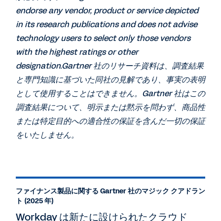
endorse any vendor, product or service depicted
in its research publications and does not advise
technology users to select only those vendors
with the highest ratings or other
designation.Gartner 社のリサーチ資料は、調査結果
と専門知識に基づいた同社の見解であり、事実の表明
として使用することはできません。Gartner 社はこの
調査結果について、明示または黙示を問わず、商品性
または特定目的への適合性の保証を含んだ一切の保証
をいたしません。
ファイナンス製品に関する Gartner 社のマジック クアドラン
ト (2025 年)
Workday は新たに設けられたクラウド