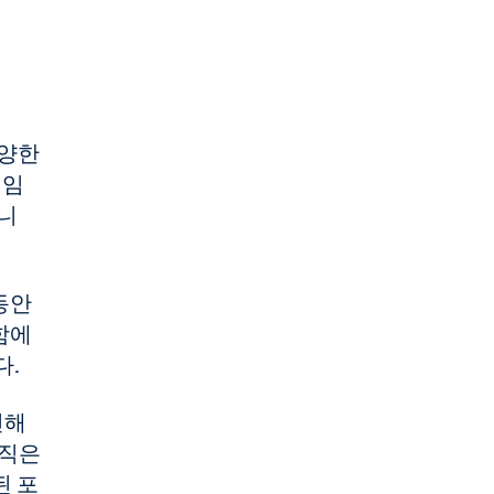
다양한
 임
니
동안
함에
다.
인해
조직은
된 포