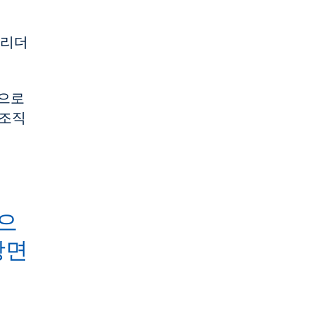
 리더
함으로
 조직
으
당면