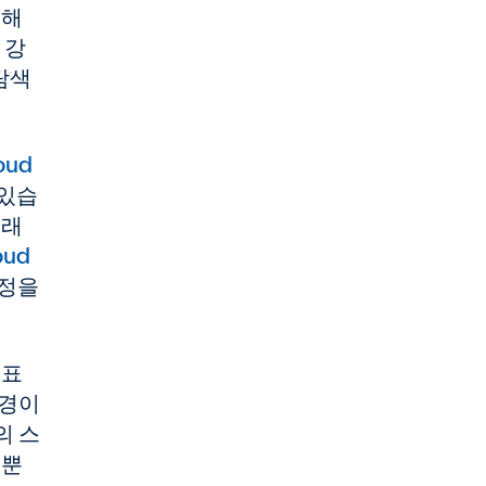
통해
 강
탐색
loud
 있습
미래
oud
결정을
목표
변경이
의 스
 뿐