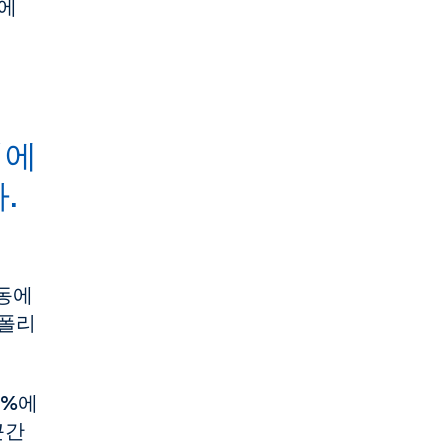
보에
됨에
.
활동에
트폴리
0%에
근간