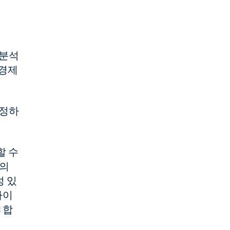
 분석
 경제
결정하
할 수
품의
성 있
사이
 합