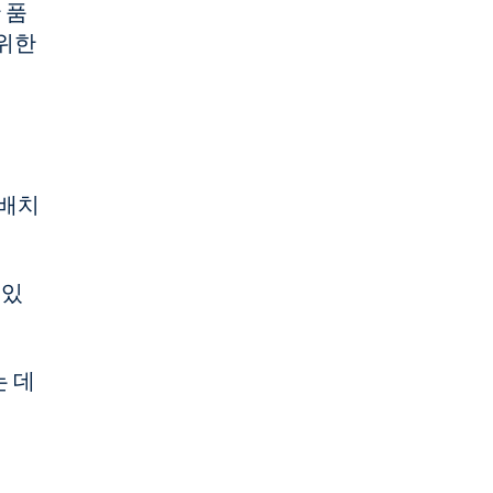
 품
 위한
 배치
 있
 데