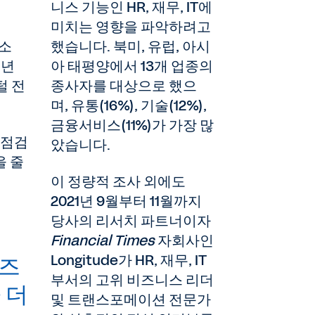
니스 기능인 HR, 재무, IT에
미치는 영향을 파악하려고
다소
했습니다. 북미, 유럽, 아시
1년
아 태평양에서 13개 업종의
털 전
종사자를 대상으로 했으
며, 유통(16%), 기술(12%),
금융서비스(11%)가 가장 많
 점검
았습니다.
을 줄
이 정량적 조사 외에도
2021년 9월부터 11월까지
당사의 리서치 파트너이자
Financial Times
자회사인
Longitude가 HR, 재무, IT
비즈
부서의 고위 비즈니스 리더
 더
및 트랜스포메이션 전문가