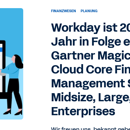
FINANZWESEN
PLANUNG
Workday ist 2
Jahr in Folge 
Gartner Magic
Cloud Core Fi
Management S
Midsize, Large
Enterprises
Wir freuen uns, bekannt geb