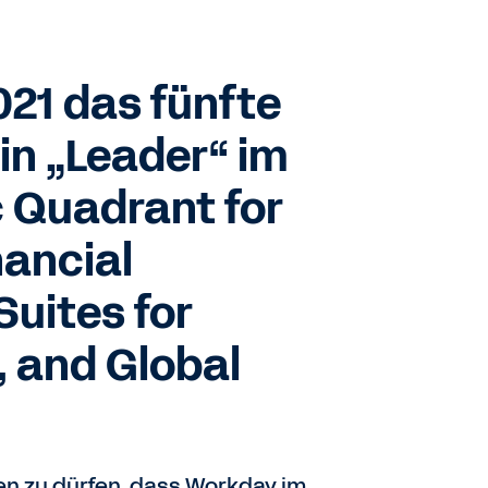
021 das fünfte
ein „Leader“ im
 Quadrant for
nancial
uites for
, and Global
en zu dürfen, dass Workday im