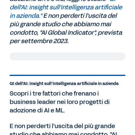
dell'AI: insight sull'intelligenza artificiale
in azienda."
E non perderti l'uscita del
più grande studio che abbiamo mai
condotto, "AI Global Indicator", prevista
per settembre 2023.
Ajay Agrawal:
Le persone hanno la
possibilità di vivere un'esperienza del
genere una sola volta nella loro carriera. A
QI dell'AI: insight sull'intelligenza artificiale in azienda
tutti gli ascoltatori che hanno più di 40
Scopri i tre fattori che frenano i
anni, direi di pensare a come ci si sentiva
agli albori di Internet. Poteva sembrare che
business leader nei loro progetti di
fosse "solo una tecnologia" ed è possibile
adozione di AI e ML.
che qualcuno lavorasse in un settore che si
credeva immune da Internet. Oggi è difficile
E non perderti l'uscita del più grande
pensare a un'attività che non sia
studio che abbiamo mai condotto, "AI