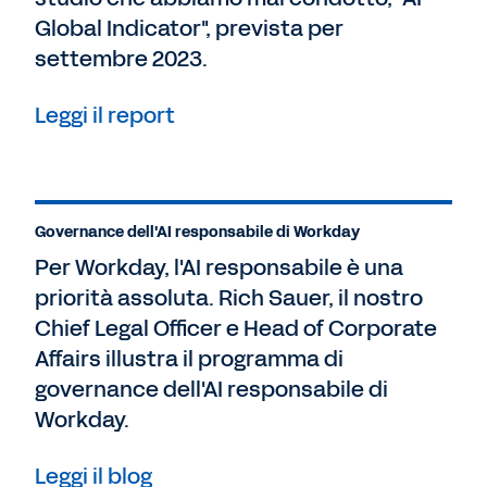
influenzata da Internet. Sembra che questa
Global Indicator", prevista per
innovazione avrà un impatto analogo a
settembre 2023.
Internet, se non significativamente più
grande.
Leggi il report
Meg Wright:
Intelligenza artificiale. Machine
learning Non c'è dubbio che queste
tecnologie siano destinate ad avere un
impatto enorme sulle aziende a livello
Governance dell'AI responsabile di Workday
globale.
Per Workday, l'AI responsabile è una
Ma con tutto ciò che sappiamo, e che
priorità assoluta. Rich Sauer, il nostro
ancora non sappiamo, su AI e ML, può
Chief Legal Officer e Head of Corporate
essere difficile capire quale sia il loro vero
Affairs illustra il programma di
potenziale.
governance dell'AI responsabile di
Workday.
Dott. Rumman Chowdhury:
"Se viene
incanalata e utilizzata in modo
Leggi il blog
appropriato e corretto, questa tecnologia