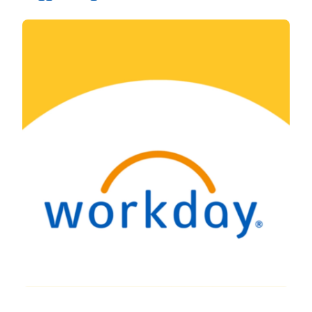
ha un potenziale pressoché illimitato.
Quello che stiamo cercando di capire è
come farlo. Buona governance, uso
responsabile, affidabilità. Questi sono tutti
attributi cruciali per una innovazione di
successo.
Wright:
Per i business leader le opportunità
devono superare i rischi e le sfide.
E, soprattutto, il modo in cui AI e ML
verranno implementate nelle aziende deve
essere chiaro.
Chandler Morse:
L'unica cosa che vorrei dire
è che vorrei arrivare a un punto del
dibattito in cui non si parli solo delle
conseguenze indesiderate di queste
tecnologie, ma anche dei loro incredibili