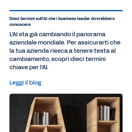
vantaggi, della loro reattività e delle nuove
strategie di gestione dei talenti che
Dieci termini sull'AI che i business leader dovrebbero
possono introdurre.
conoscere
L'AI sta già cambiando il panorama
Wright:
Quindi, AI e ML potrebbero essere la
cosa migliore, o peggiore, che sia mai
aziendale mondiale. Per assicurarti che
capitata alla tua azienda?
la tua azienda riesca a tenere testa al
cambiamento, scopri dieci termini
Sono Meg Wright, Head of Innovation di FT
chiave per l'AI.
Longitude.
Leggi il blog
E in questo episodio speciale dei podcast
Workday facciamo una full-immersion nel
mondo dell'AI e del ML in azienda: cosa
sappiamo oggi, dove pensiamo che ci
potrebbe portare e cosa dobbiamo ancora
scoprire.