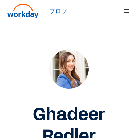
ブログ
Ghadeer
Redler