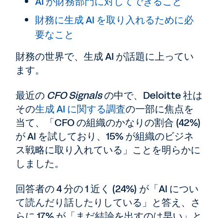
AI が財務部門に対してできること
財務に生成 AI を取り入れるために必
要なこと
財務の世界で、生成 AI が話題に上ってい
ます。
最近の
CFO Signals
の中で、Deloitte 社は
その
生成 AI に関する調査
の一部に焦点を
当て、「CFO の組織のかなりの割合 (42%)
が AI を試しており、15% が組織のビジネ
ス戦略に取り入れている」ことを明らかに
しました。
回答者の 4 分の 1 近く (24%) が「AI につい
て読んだり話したりしている」と答え、さ
らに 17% が「まだ結論を出すのは早い」と