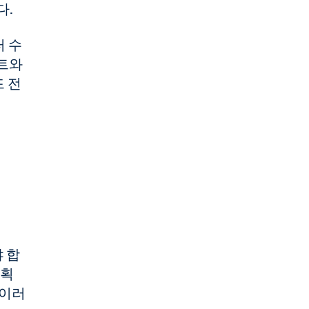
다.
 수
시트와
드 전
 합
계획
 이러