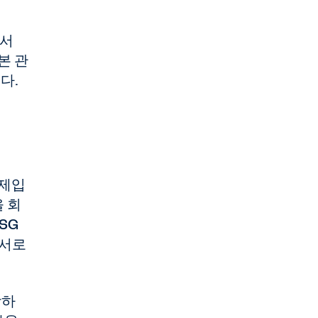
에서
자본 관
다.
문제입
을 회
SG
부서로
장하