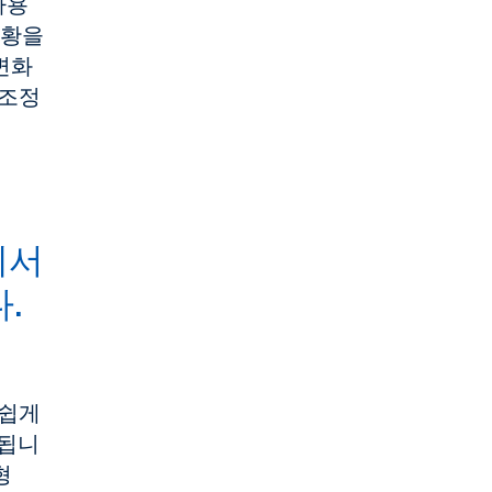
사용
 상황을
변화
 조정
에서
.
손쉽게
 됩니
형