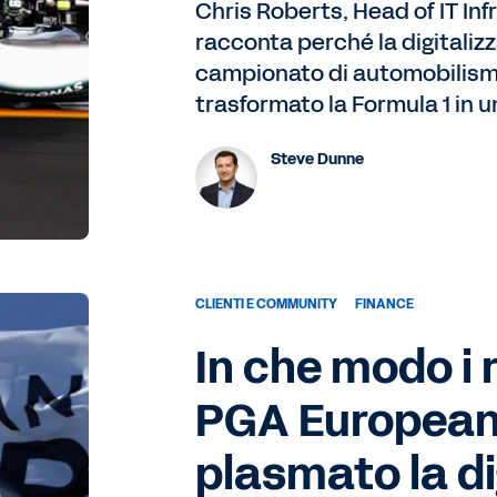
Chris Roberts, Head of IT Inf
racconta perché la digitali
campionato di automobilism
trasformato la Formula 1 in u
Steve Dunne
CLIENTI E COMMUNITY
FINANCE
In che modo i 
PGA European
plasmato la di