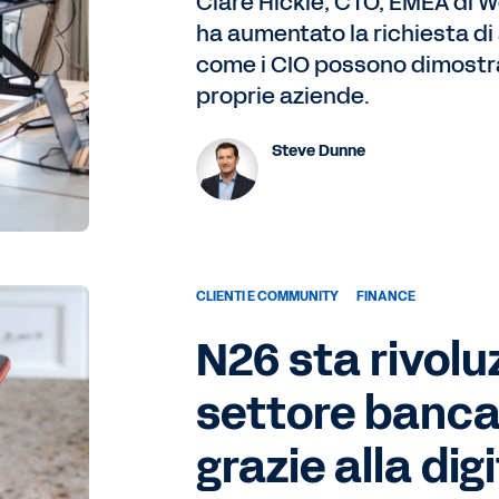
Clare Hickie, CTO, EMEA di 
ha aumentato la richiesta di
come i CIO possono dimostrar
proprie aziende.
Steve Dunne
CLIENTI E COMMUNITY
FINANCE
N26 sta rivolu
settore banca
grazie alla digi