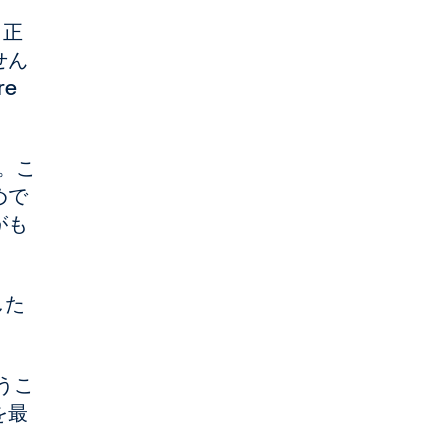
、正
せん
e
。こ
めで
がも
した
行うこ
を最