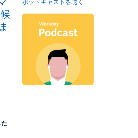
マ
ポッドキャストを聴く
、候
ま
した