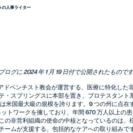
ore の人事ライター
ブログに 2024 年 1 月 19 日付で公開されたもので
スデー・アドベンチスト教会が運営する、医療に特化した
テ・スプリングスに本部を置き、プロテスタント
ては米国最大級の規模を誇ります。9 つの州に点在
ネットワークを擁しており、年間 670 万人以上の
この非営利組織の使命の中核となっているのは、
チームが支援する、包括的なケアへの取り組みで