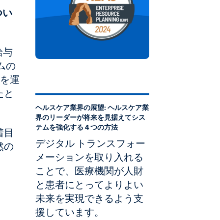
つい
給与
ムの
関を運
たと
ヘルスケア業界の展望: ヘルスケア業
界のリーダーが将来を見据えてシス
テムを強化する 4 つの方法
着目
デジタル トランスフォー
然の
メーションを取り入れる
ことで、医療機関が人財
と患者にとってよりよい
未来を実現できるよう支
援しています。