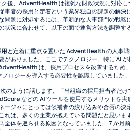
ク後、AdventHealth は複雑な財政状況に対応し
従事者の採用と定着という業界独自の課題の解決
な問題に対処するには、革新的な人事部門の戦略
の状況に合わせて、以下の面で運営方法を調整す
と定着に重点を置いた AdventHealth の人事
がありました。ここでテクノロジー、特に AI が
ventHealth は、採用プロセスを改善するため
端のテクノロジーを導入する必要性を認識していました
は次のように話します。「当組織の採用担当者だけ
dScore などの AI ツールを使用するメリットを実
ネージャにとっては候補者の絞り込みや合否の決
これは、多くの企業が抱えている問題だと思いま
ス全体を遅らせる原因となっていました。7 か月