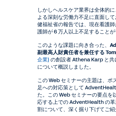
しかしヘルスケア業界は全体的に
よる深刻な労働力不足に直面しており
健福祉省の報告では、現在看護師が 
護師が 6 万人以上不足すること
このような課題に向き合った、
A
副最高人財責任者を兼任する Tom N
企業)
の創設者 Athena Kar
について概説しました。
この Web セミナーの主題は、
足への対応策として AdventHea
た。この Web セミナーの要点
応する上での AdventHeal
割について、深く掘り下げてご紹