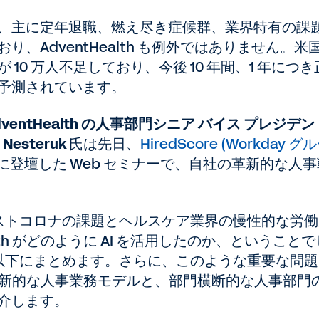
、主に定年退職、燃え尽き症候群、業界特有の課
、AdventHealth も例外ではありません。米
10 万人不足しており、今後 10 年間、1 年につき
が予測されています。
dventHealth の人事部門シニア バイス プレジデ
esteruk
氏は先日、
HiredScore (Workday 
p と共に登壇した Web セミナーで、自社の革新的な人
ポストコロナの課題とヘルスケア業界の慢性的な労
lth がどのように AI を活用したのか、ということで
を以下にまとめます。さらに、このような重要な問
th の革新的な人事業務モデルと、部門横断的な人事部門
介します。