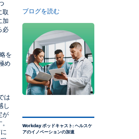
つ
ブログを読む
に取
に加
る必
戦略を
極め
、
。
では
感し
定が
す。
Workday ポッドキャスト: ヘルスケ
前に
アのイノベーションの加速