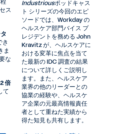
日程
Industrious
ポッドキャス
セス
ト シリーズの今回のエピ
ソードでは、Workday の
ヘルスケア部門バイス プ
ータ
レジデントを務める John
でき
Kravitz が、ヘルスケアに
きま
おける変革に焦点を当て
要な
た最新の IDC 調査の結果
について詳しくご説明し
ます。また、ヘルスケア
2 倍
業界の他のリーダーとの
して
協業の経験や、ヘルスケ
ア企業の元最高情報責任
者として重ねた実績から
得た知見も共有します。