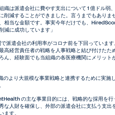
織は派遣会社に費やす支出について 1 億ドル弱
、大幅に削減することができました。言うまでもありま
相当な金額です。事実今年だけでも、HiredScor
削減に成功しています」
機関で派遣会社の利用率がコロナ前を下回っています
最高経営責任者の戦略を人事戦略と結び付けたた
ろん、経験面でも当組織の各医療機関にメリット
門が、組織のより大規模な事業戦略と連携するために実施
。
entHealth の主な事業目的には、戦略的な採用を
秀な人財を確保し、外部の派遣会社に支払う支出
います。