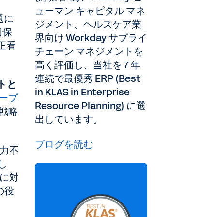
ューマン キャピタル マネ
題に
ジメント、ヘルスケア業
国保
界向け Workday サプライ
正看
チェーン マネジメントを
高く評価し、当社を 7 年
連続で最優秀 ERP (Best
ントと
in KLAS in Enterprise
グループ
Resource Planning) に選
事戦略
出しています。
ブログを読む
働力不
し
題に対
の役