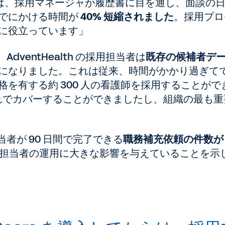
てからは、採用マネージャが履歴書に目を通し、面談の
でにかける時間が
40% 短縮されました
。採用プロ
に役立っています」
、AdventHealth の採用担当者は
既存の候補者デ
になりました。これは従来、時間がかかり過ぎて
を有する約 300 人の看護師を採用することがで
これでカバーすることができましたし、組織の最も重
用担当者が 90 日間で完了できる
職務補充依頼の件数が 
採用担当者の運用に大きな影響を与えていることを示