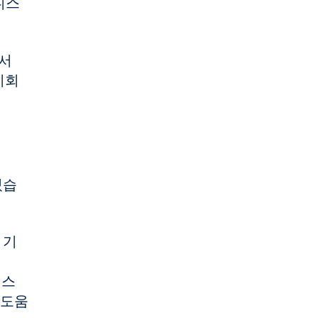
니스
에서
기회
있습
 기
 스
 도움