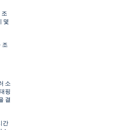
 조
 몇
 조
러 소
스태핑
을 결
시간