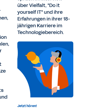
über Vielfalt, "Do it
r
yourself IT" und ihre
hen,
Erfahrungen in ihrer 18-
jährigen Karriere im
Technologiebereich.
ion
hlen,
r
t
nze
ts
 und
Jetzt hören!