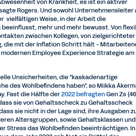
Abwesenheit von Krankheit, es ist ein aktiver
 sagte Rogers. Und sowohl Unternehmensleiter 
 vielfältigen Weise, in der Arbeit die
beeinflusst, mehr und mehr bewusst. Von flexi
ontakten zwischen Kollegen, von zielgerichteter
, die mit der Inflation Schritt hält - Mitarbeite
iner modernen Employee Experience Strategie am
elle Unsicherheiten, die "kaskadenartige
he des Wohlbefindens haben", so Miikka Åkerm
. Fast die Hälfte der
2022 befragten
Gen Zs (4
, dass sie von Gehaltsscheck zu Gehaltsscheck
ass sie nicht in der Lage sind, ihre Ausgaben z
deren Altersgruppen, sowie Gehaltsklassen und
er Stress das Wohlbefinden beeinträchtigen. In