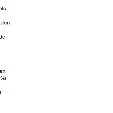
als
blen
nde
an,
6%)
u