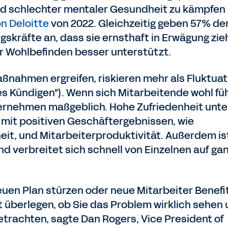
und schlechter mentaler Gesundheit zu kämpfen
n Deloitte
von 2022. Gleichzeitig geben 57% de
skräfte an, dass sie ernsthaft in Erwägung zie
ihr Wohlbefinden besser unterstützt.
ßnahmen ergreifen, riskieren mehr als Fluktuat
lles Kündigen"). Wenn sich Mitarbeitende wohl fü
ternehmen maßgeblich. Hohe Zufriedenheit unte
 mit positiven Geschäftergebnissen, wie
heit, und Mitarbeiterproduktivität. Außerdem is
d verbreitet sich schnell von Einzelnen auf ga
euen Plan stürzen oder neue Mitarbeiter Benefi
st überlegen, ob Sie das Problem wirklich sehen
etrachten, sagte Dan Rogers, Vice President of