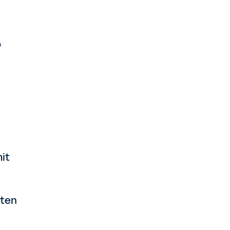
b
it
hten