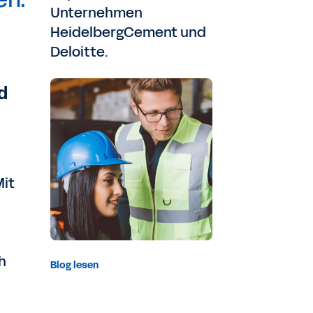
Unternehmen
HeidelbergCement und
Deloitte.
d
Mit
h
Blog lesen