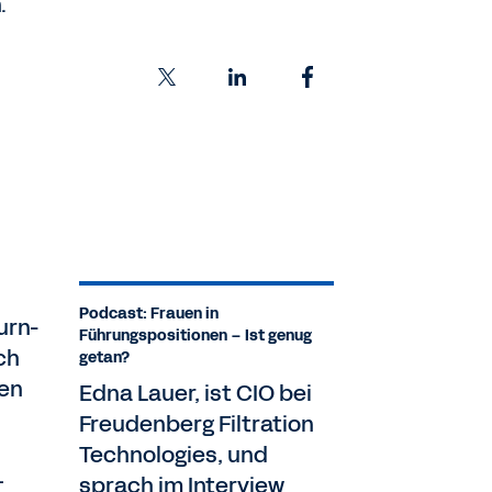
.
Podcast: Frauen in
urn-
Führungspositionen – Ist genug
ch
getan?
men
Edna Lauer, ist CIO bei
Freudenberg Filtration
Technologies, und
–
sprach im Interview