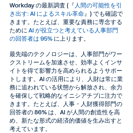
Workday の最新調査 (『
人間の可能性を引
き出す: AI によるスキル革命
』) でも確認で
きます。たとえば、重要な責務に専念する
ために
AI が役立つと考えている人事部門
の回答者は 95%
に上ります。
最先端のテクノロジーは、人事部門がワー
クストリームを加速させ、効率よくインサ
イトを得て影響力を高められるようサポー
トします。AI の活用により、人財は常に業
務に追われている状態から解放され、余力
を確保して戦略的なイニシアチブに注力で
きます。たとえば、人事・人財獲得部門の
回答者の 86% は、AI が人間の創造性を高
め、新たな形式の経済的価値を生み出すと
考えています。