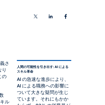
義さ
人間の可能性を引き出す: AI による
なり
スキル革命
この
AI の急速な進歩により、
AI による職務への影響に
ついて大きな疑問が生じ
数
ています。それにもかか
スキル