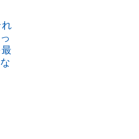
それ
なっ
を最
的な