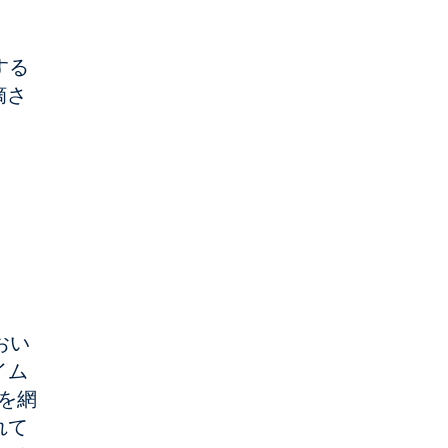
する
摘さ
おい
イム
 を網
れて