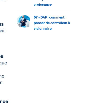
croissance
07 - DAF : comment
passer de contrôleur à
us
visionnaire
ssi
es
 que
he
un
ance