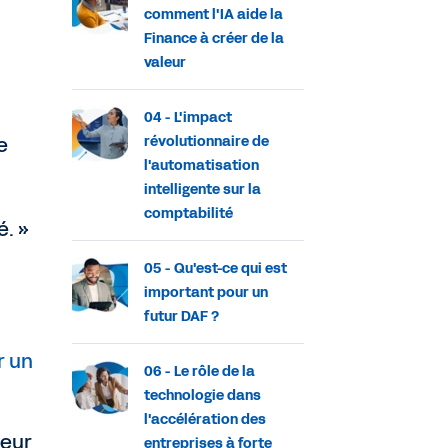
comment l'IA aide la
Finance à créer de la
valeur
04 - L'impact
e
révolutionnaire de
l'automatisation
intelligente sur la
comptabilité
é. »
05 - Qu'est-ce qui est
important pour un
futur DAF ?
r un
06 - Le rôle de la
technologie dans
l'accélération des
leur
entreprises à forte