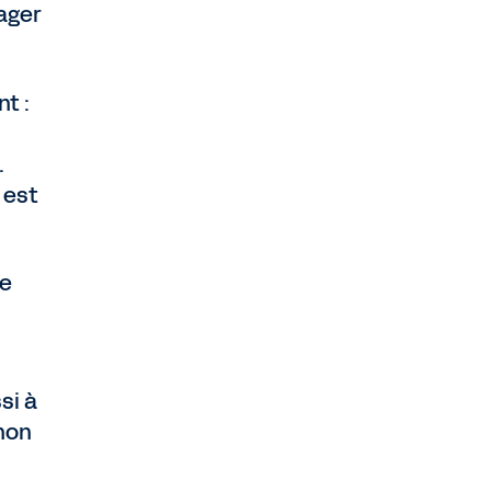
sager
t :
.
 est
re
si à
 non