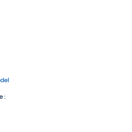
del
e :