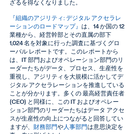
ざるを得なくなりました。
『組織のアジリティ: デジタル アクセラレ
ーションのロードマップ』
は、14 か国の 12
業種から、経営幹部とその直属の部下
1,024 名を対象に行った調査に基づくグロ
ーバル レポートです。このレポートから
は、IT 部門およびオペレーション部門のリ
ーダーたちがデータ、プロセス、生産性を
重視し、アジリティを大規模に活かしてデ
ジタル アクセラレーションを推進している
ことが分かります。多くの 最高経営責任者
(CEO) と同様に、この IT およびオペレー
ション部門のリーダーたちはデータ アクセ
スが生産性の向上につながると回答してい
ますが、
財務部門
や
人事部門
は意思決定を