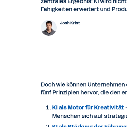
zentrales Ergebnis: KI wird ni
Fähigkeiten erweitert und Produk
Josh Krist
Doch wie können Unternehmen d
fünf Prinzipien hervor, die den 
KI als Motor für Kreativität
–
Menschen sich auf strategi
KI als Stärkung der Führu