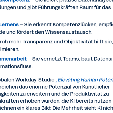
dungen und gibt Führungskräften Raum für das
 Lernens
– Sie erkennt Kompetenzlücken, empfi
e und fördert den Wissensaustausch.
ch mehr Transparenz und Objektivität hilft sie,
nimieren.
ammenarbeit
– Sie vernetzt Teams, baut Datensi
rmationsfluss.
lobalen Workday-Studie
„Elevating Human Potent
reichen das enorme Potenzial von Künstlicher
higkeiten zu erweitern und die Produktivität zu
chkräften erhoben wurden, die KI bereits nutzen
chnen ein klares Bild: Die Mehrheit sieht KI nich