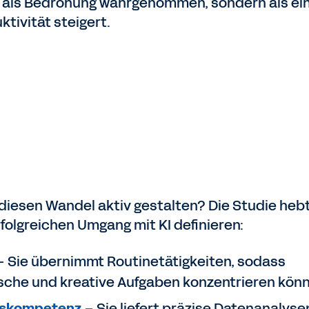
cht als Bedrohung wahrgenommen, sondern als e
tivität steigert.
iesen Wandel aktiv gestalten? Die Studie heb
erfolgreichen Umgang mit KI definieren:
 Sie übernimmt Routinetätigkeiten, sodass
sche und kreative Aufgaben konzentrieren kön
ngskompetenz
– Sie liefert präzise Datenanalyse