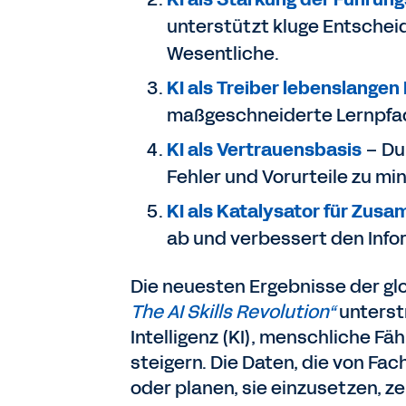
unterstützt kluge Entschei
Wesentliche.
KI als Treiber lebenslangen
maßgeschneiderte Lernpfad
KI als Vertrauensbasis
– Dur
Fehler und Vorurteile zu mi
KI als Katalysator für Zus
ab und verbessert den Info
Die neuesten Ergebnisse der g
The AI Skills Revolution“
unterst
Intelligenz (KI), menschliche Fä
steigern. Die Daten, die von Fa
oder planen, sie einzusetzen, zei