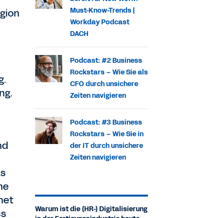
Must-Know-Trends |
gion
Workday Podcast
DACH
Podcast: #2 Business
Rockstars – Wie Sie als
g.
CFO durch unsichere
ng.
Zeiten navigieren
Podcast: #3 Business
Rockstars – Wie Sie in
nd
der IT durch unsichere
Zeiten navigieren
as
he
net
Warum ist die (HR-) Digitalisierung
ss