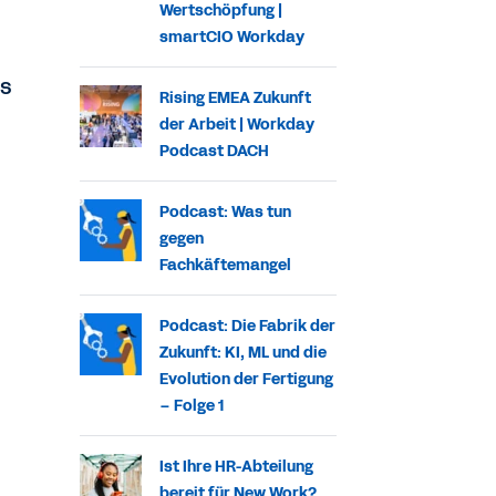
Wertschöpfung |
smartCIO Workday
as
Rising EMEA Zukunft
der Arbeit | Workday
Podcast DACH
Podcast: Was tun
gegen
Fachkäftemangel
Podcast: Die Fabrik der
Zukunft: KI, ML und die
Evolution der Fertigung
– Folge 1
Ist Ihre HR-Abteilung
bereit für New Work?