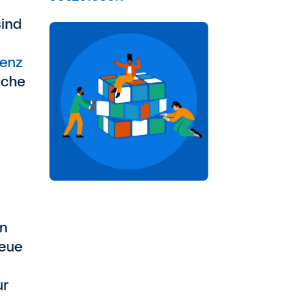
sind
ienz
eiche
on
neue
ur