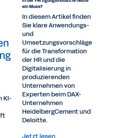
in der Fertigungsindustrie heute
ein Muss?
In diesem Artikel finden
Sie klare Anwendungs-
und
en
Umsetzungsvorschläge
für die Transformation
ung
der HR und die
Digitalisierung in
produzierenden
Unternehmen von
Experten beim DAX-
h KI-
Unternehmen
HeidelbergCement und
ft
Deloitte.
Jetzt lesen