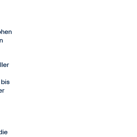
hohen
en
ller
 bis
er
die